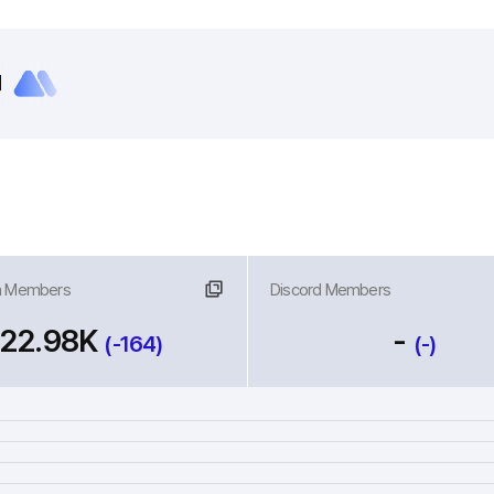
외
m Members
크
Discord Members
링크
22.98K
-
(-164)
(-)