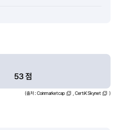
53 점
(출처 :
Coinmarketcap
,
CertiK Skynet
)