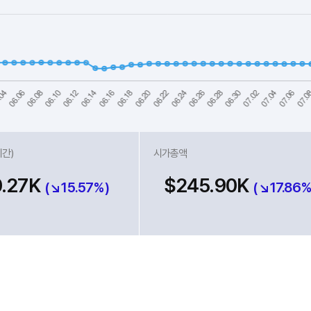
시간)
시가총액
0.27K
$245.90K
(↘15.57%)
(↘17.86%