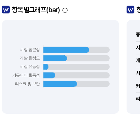
항목별그래프(bar)
종
커