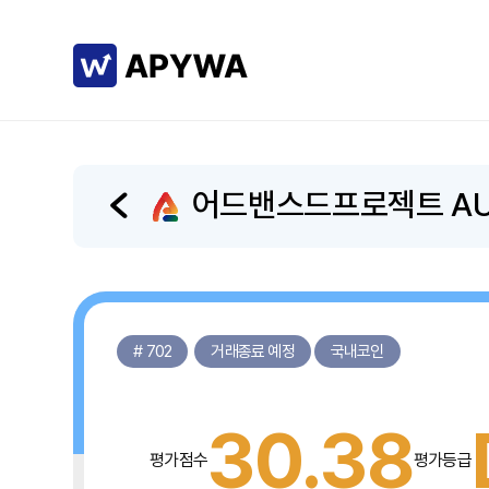
어드밴스드프로젝트 A
# 702
거래종료 예정
국내코인
30.38
평가점수
평가등급