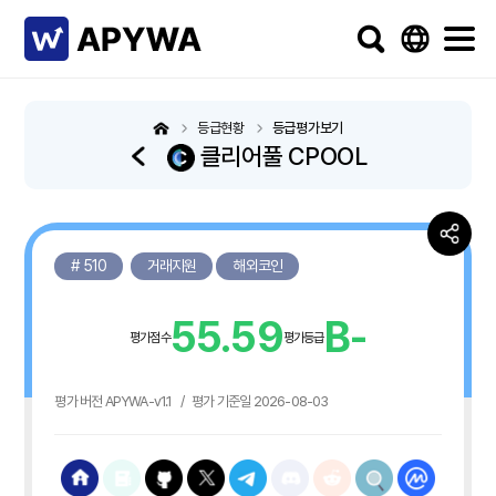
등급현황
등급평가보기
클리어풀 CPOOL
# 510
거래지원
해외코인
55.59
B-
평가점수
평가등급
평가 버전 APYWA-v1.1
/
평가 기준일 2026-08-03