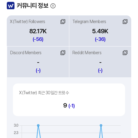
커뮤니티 정보
X(Twitter) Followers
Telegram Members
82.17K
5.49K
(-56)
(-36)
Discord Members
Reddit Members
-
-
(-)
(-)
X(Twitter) 최근 30일간 트윗수
9
(-1)