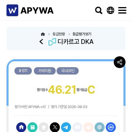
등급현황
등급평가보기
디카르고 DKA
# 611
거래지원
국내코인
46.21
C
평가점수
평가등급
평가 버전 APYWA-v1.1
/
평가 기준일 2026-08-03