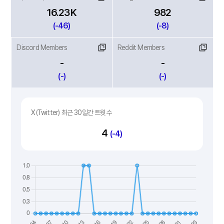
16.23K
982
(-46)
(-8)
Discord Members
Reddit Members
-
-
(-)
(-)
X(Twitter) 최근 30일간 트윗수
4
(-4)