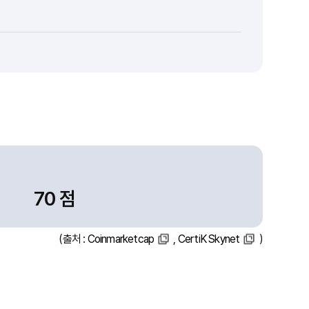
70 점
(출처 :
Coinmarketcap
,
CertiK Skynet
)