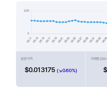
토큰가격
거래량 (24
$0.013175
(↘0.60%)