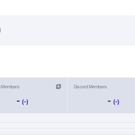
외
m Members
크
Discord Members
링크
-
-
(-)
(-)