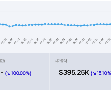
시간)
시가총액
$-
$395.25K
(↘100.00%)
(↘15.10%