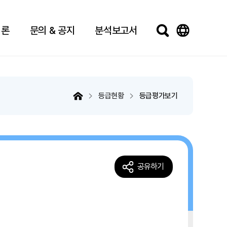
법론
문의 & 공지
분석보고서
등급현황
등급평가보기
공유하기