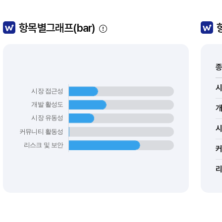
항목별그래프(bar)
종
커