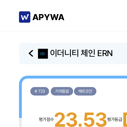
이더니티 체인 ERN
# 733
거래종료
해외코인
23.53
평가점수
평가등급