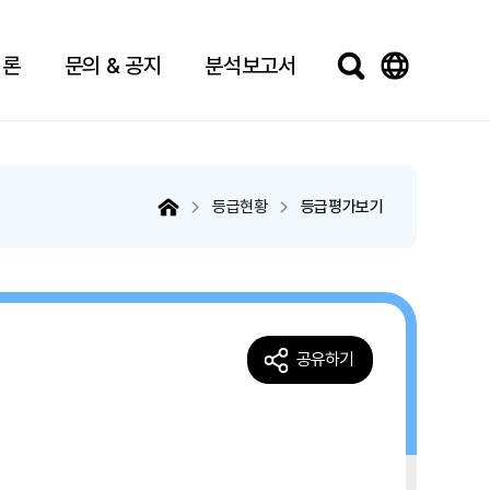
법론
문의 & 공지
분석보고서
등급현황
등급평가보기
공유하기