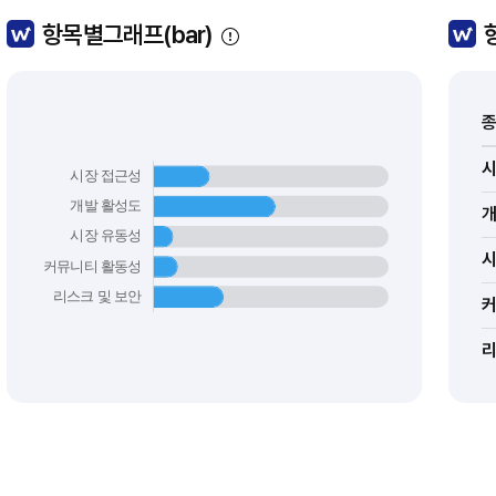
항목별그래프(bar)
종
커