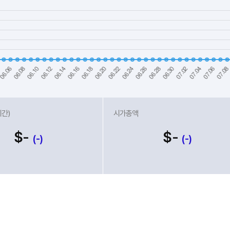
시간)
시가총액
$-
$-
(-)
(-)