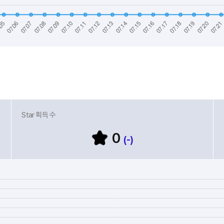
Star 획득 수
0
(-)