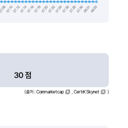
30 점
(출처 :
Coinmarketcap
,
CertiK Skynet
)