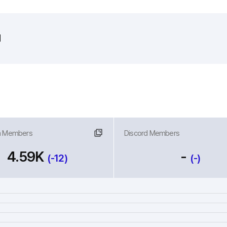
외
m Members
크
Discord Members
링크
4.59K
-
(-12)
(-)