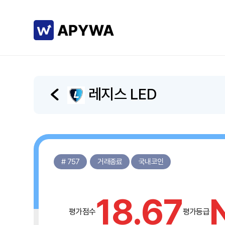
레지스 LED
# 757
거래종료
국내코인
18.67
평가점수
평가등급