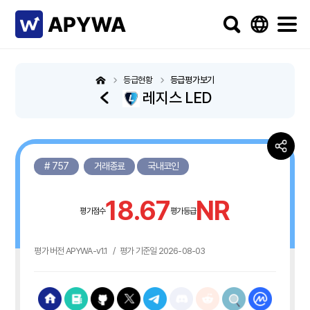
등급현황
등급평가보기
레지스 LED
# 757
거래종료
국내코인
18.67
NR
평가점수
평가등급
평가 버전 APYWA-v1.1
/
평가 기준일 2026-08-03