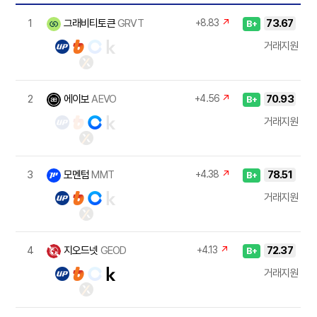
1
그래비티토큰
GRVT
+8.83
↗
73.67
B+
거래지원
2
에이보
AEVO
+4.56
↗
70.93
B+
거래지원
3
모멘텀
MMT
+4.38
↗
78.51
B+
거래지원
4
지오드넷
GEOD
+4.13
↗
72.37
B+
거래지원