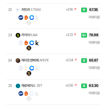
22
저트라
STRAX
+2.16
↗
67.35
B
거래지원
23
카이아
KAIA
+2.13
↗
76.98
B+
거래지원
24
에이프앤페페
APEPE
+2.04
↗
65.97
B
거래지원
25
제로베이스
ZBT
+2.00
↗
63.30
B
거래지원