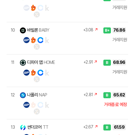
거래지원
10
바빌론
BABY
+3.08
↗
76.86
B+
거래지원
11
디파이 앱
HOME
+2.91
↗
68.96
B
거래지원
12
나폴리
NAP
+2.81
↗
65.62
B
거래종료 예정
13
썬더코어
TT
+2.67
↗
61.59
B