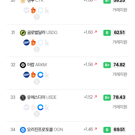
30
셴투
CTK
+1.68
↗
59.25
B-
거래지원
31
글로벌달러
USDG
+1.60
↗
62.51
B
거래지원
32
아캄
ARKM
+1.56
↗
74.82
B+
거래지원
33
유에스디이
USDE
+1.52
↗
78.43
B+
거래지원
34
오리진프로토콜
OGN
+1.46
↗
69.51
B