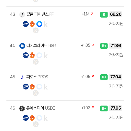
43
팔콘 파이낸스
FF
+1.14
↗
69.20
B
거래지원
44
리저브라이트
RSR
+1.05
↗
71.86
B+
거래지원
45
파로스
PROS
+1.05
↗
77.04
B+
거래지원
46
유에스디이
USDE
+1.02
↗
77.95
B+
거래지원