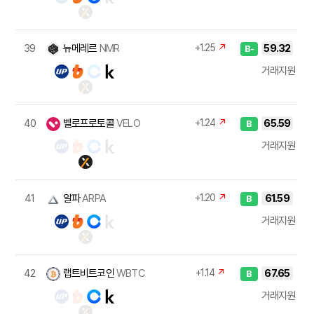
39
뉴메레르
NMR
+1.25
↗
59.32
B-
거래지원
40
벨로프로토콜
VELO
+1.24
↗
65.59
B
거래지원
41
알파
ARPA
+1.20
↗
61.59
B
거래지원
42
랩트비트코인
WBTC
+1.14
↗
67.65
B
거래지원