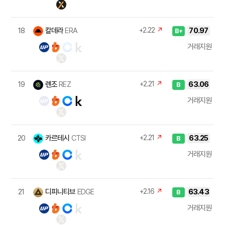
18
칼데라
ERA
+2.22
↗
70.97
B+
거래지원
19
렌조
REZ
+2.21
↗
63.06
B
거래지원
20
카르테시
CTSI
+2.21
↗
63.25
B
거래지원
21
디피니티브
EDGE
+2.16
↗
63.43
B
거래지원