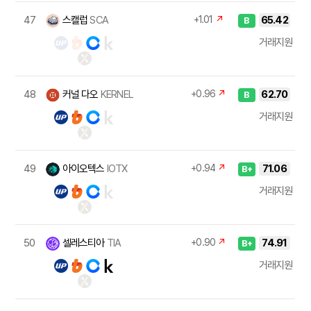
47
스캘럽
SCA
+1.01
↗
65.42
B
거래지원
48
커널 다오
KERNEL
+0.96
↗
62.70
B
거래지원
49
아이오텍스
IOTX
+0.94
↗
71.06
B+
거래지원
50
셀레스티아
TIA
+0.90
↗
74.91
B+
거래지원