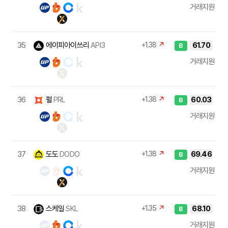
거래지원
35
에이피아이쓰리
API3
+1.38
↗
61.70
B
거래지원
36
펄
PRL
+1.38
↗
60.03
B
거래지원
37
도도
DODO
+1.38
↗
69.46
B
거래지원
38
스케일
SKL
+1.35
↗
68.10
B
거래지원