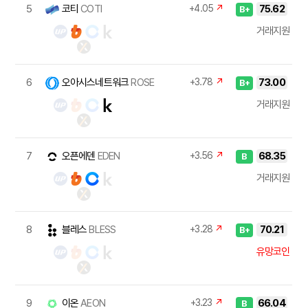
5
코티
COTI
+4.05
↗
75.62
B+
거래지원
6
오아시스네트워크
ROSE
+3.78
↗
73.00
B+
거래지원
7
오픈에덴
EDEN
+3.56
↗
68.35
B
거래지원
8
블레스
BLESS
+3.28
↗
70.21
B+
유망코인
9
이온
AEON
+3.23
↗
66.04
B