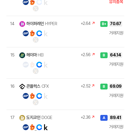
유의종목
14
하이퍼레인
HYPER
+2.64
↗
70.67
B+
거래지원
15
헤이마
HEI
+2.56
↗
64.14
B
거래지원
16
콘플럭스
CFX
+2.52
↗
69.09
B
거래지원
17
도지코인
DOGE
+2.36
↗
89.41
A
거래지원