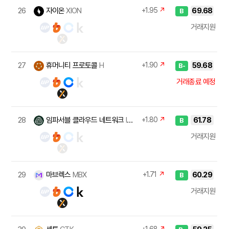
26
자이온
XION
+1.95
↗
69.68
B
거래지원
27
휴머니티 프로토콜
H
+1.90
↗
59.68
B-
거래종료 예정
28
임파서블 클라우드 네트워크
ICNT
+1.80
↗
61.78
B
거래지원
29
마브렉스
MBX
+1.71
↗
60.29
B
거래지원