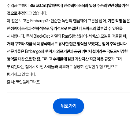
수익금 흐름이
BlackCat(알파브이) 랜섬웨어 조직과 일정 수준의 연관성을 가진
것으로 추정
되고 있습니다.
이 같은 보고는 Embargo가 단순한 독립적 랜섬웨어 그룹을 넘어,
기존 악명 높은
랜섬웨어 조직과 전략적으로 유기적으로 연결된 네트워크의 일부
일 수 있음을
시사합니다. 특히 BlackCat 계열의 RaaS(랜섬웨어-서비스) 모델을 떠올릴 때,
거래 구조와 자금 세탁 방식에서도 유사한 접근 방식을 보였다는 점이 주목
됩니다.
전문가들은 Embargo의 행위가
의료기관과 공공 기반시설이라는 극도로 민감한
영역을 대상으로 한 점
, 그리고
수개월에 걸친 가상자산 자금 이동 규모
가 크게
부각된다는 점에서 이전 사례들과 비교해도 상당히 심각한 위협 요인으로
평가하고 있습니다.
출처: 코인텔레그래프
뒤로가기