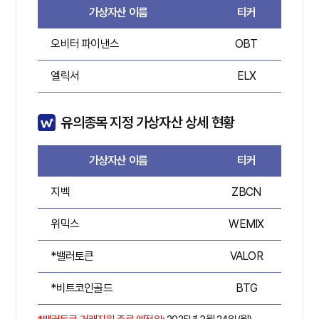
가상자산 이름
티커
오비터 파이낸스
OBT
A
엘릭서
ELX
A
유의종목 지정 가상자산 상세 현황
가상자산 이름
티커
지벡
ZBCN
A
위믹스
WEMIX
A
*밸러토큰
VALOR
A
*비트코인골드
BTG
A