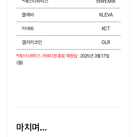
*에스티위믹스
stWEMIX
A
클레바
KLEVA
A
커넥트
KCT
A
갤러리코인
GLR
A
*에스티위믹스 거래지원 종료 예정일
: 2025년 3월 17일
(월)
마치며...