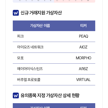
신규 거래지원 가상자산
가상자산 이름
티커
피크
PEAQ
A
아이오즈 네트워크
AIOZ
A
모포
MORPHO
A
에이아이식스틴즈
AI16Z
A
버추얼 프로토콜
VIRTUAL
A
유의종목 지정 가상자산 상세 현황