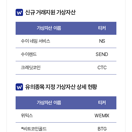
신규 거래지원 가상자산
가상자산 이름
티커
수이 네임 서비스
NS
A
수이렌드
SEND
A
크레딧코인
CTC
A
유의종목 지정 가상자산 상세 현황
가상자산 이름
티커
위믹스
WEMIX
A
*비트코인골드
BTG
A