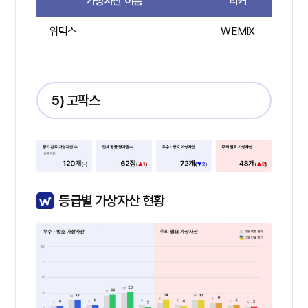
가상자산 이름
티커
위믹스
WEMIX
A
5) 고팍스
등급별 가상자산 현황