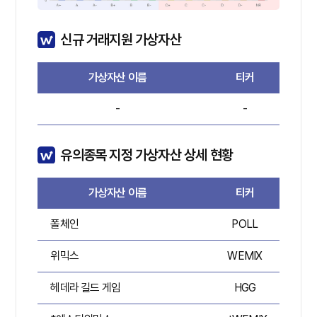
신규 거래지원 가상자산
가상자산 이름
티커
-
-
유의종목 지정 가상자산 상세 현황
가상자산 이름
티커
폴체인
POLL
A
위믹스
WEMIX
A
헤데라 길드 게임
HGG
A