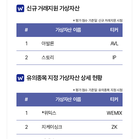
신규 거래지원 가상자산
※ 평가 점수 기준일: 신규 거래지원 시점
#
가상자산 이름
티커
평
1
아발론
AVL
6
2
스토리
IP
8
유의종목 지정 가상자산 상세 현황
※ 평가 점수 기준일: 유의종목 지정 시점
#
가상자산 이름
티커
평
1
*위믹스
WEMIX
6
2
지케이싱크
ZK
7