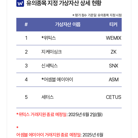
유의종목 지정 가상자산 상세 현황
※ 평가 점수 기준일: 유의종목 지정 시점
#
가상자산 이름
티커
평
1
*위믹스
WEMIX
6
2
지케이싱크
ZK
7
3
신세틱스
SNX
7
4
*어셈블 에이아이
ASM
5
5
세터스
CETUS
6
*
위믹스 거래지원 종료 예정일
: 2025년 6월 2일(월)
*
어셈블 에이아이 거래지원 종료 예정일
: 2025년 6월