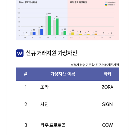
신규 거래지원 가상자산
※ 평가 점수 기준일: 신규 거래지원 시점
#
가상자산 이름
티커
평
1
조라
ZORA
6
2
사인
SIGN
7
3
카우 프로토콜
COW
6