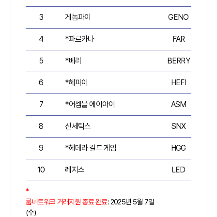
3
게놈파이
GENO
3
4
*파르카나
FAR
5
*베리
BERRY
6
*헤파이
HEFI
6
7
*어셈블 에이아이
ASM
7
8
신세틱스
SNX
7
9
*헤데라 길드 게임
HGG
3
10
레지스
LED
2
*
룸네트워크 거래지원 종료 완료
: 2025년 5월 7일
(수)