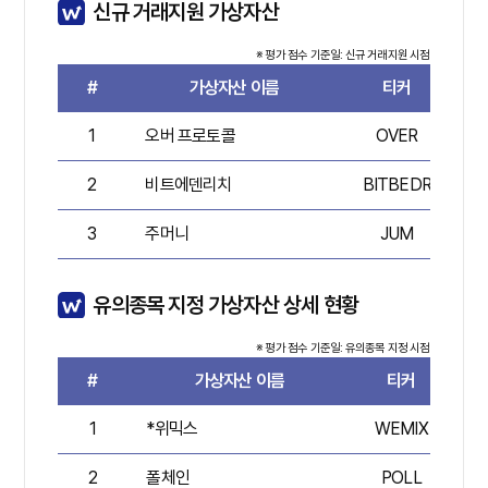
신규 거래지원 가상자산
※ 평가 점수 기준일: 신규 거래지원 시점
#
가상자산 이름
티커
평
1
오버 프로토콜
OVER
2
비트에덴리치
BITBEDR
4
3
주머니
JUM
유의종목 지정 가상자산 상세 현황
※ 평가 점수 기준일: 유의종목 지정 시점
#
가상자산 이름
티커
평
1
*위믹스
WEMIX
6
2
폴체인
POLL
1