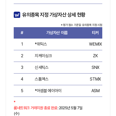
유의종목 지정 가상자산 상세 현황
※ 평가 점수 기준일: 유의종목 지정 시점
#
가상자산 이름
티커
평
1
*위믹스
WEMIX
6
2
지케이싱크
ZK
7
3
신세틱스
SNX
7
4
스톰엑스
STMX
5
5
*어셈블 에이아이
ASM
5
*
룸네트워크 거래지원 종료 완료
: 2025년 5월 7일
(수)