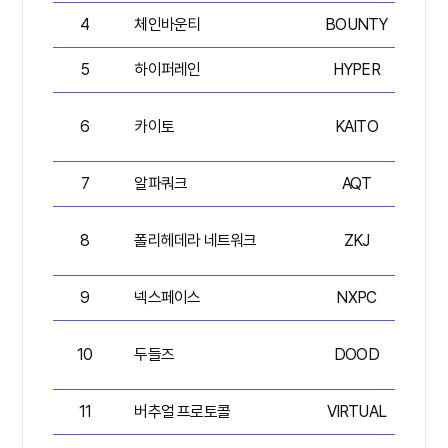
4
체인바운티
BOUNTY
4
5
하이퍼레인
HYPER
6
카이토
KAITO
7
7
알파쿼크
AQT
4
8
폴리헤데라 네트워크
ZKJ
7
9
넥스페이스
NXPC
7
10
두들즈
DOOD
11
버추얼 프로토콜
VIRTUAL
7