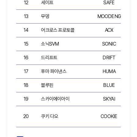
12
세이프
SAFE
7
13
무뎅
MOODENG
6
14
어크로스 프로토콜
ACX
7
15
소닉SVM
SONIC
7
16
드리프트
DRIFT
7
17
후마 파이낸스
HUMA
7
18
블루핀
BLUE
6
19
스카이에이아이
SKYAI
5
20
쿠키 다오
COOKIE
7