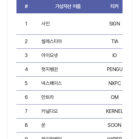
#
가상자산 이름
티커
평
1
사인
SIGN
2
셀레스티아
TIA
3
아이오넷
IO
4
펏지펭귄
PENGU
5
넥스페이스
NXPC
6
만트라
OM
7
커널다오
KERNEL
8
쑨
SOON