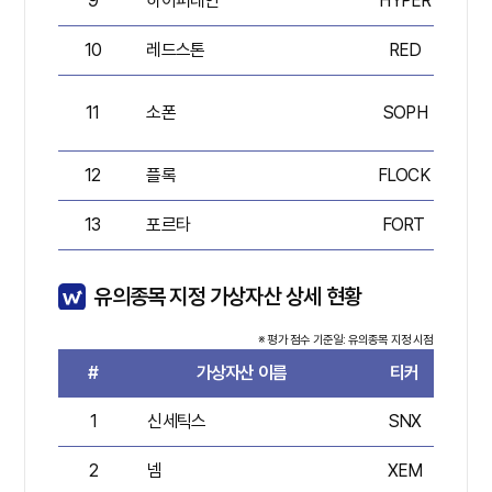
9
하이퍼레인
HYPER
10
레드스톤
RED
11
소폰
SOPH
12
플록
FLOCK
13
포르타
FORT
유의종목 지정 가상자산 상세 현황
※ 평가 점수 기준일: 유의종목 지정 시점
#
가상자산 이름
티커
평
1
신세틱스
SNX
2
넴
XEM
6