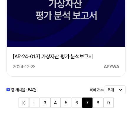
[AR-24-013] 가상자산 평가 분석보고서
2024-12-23
APYWA
목록 개수
총 게시물 :
54
건
7
3
4
5
6
8
9