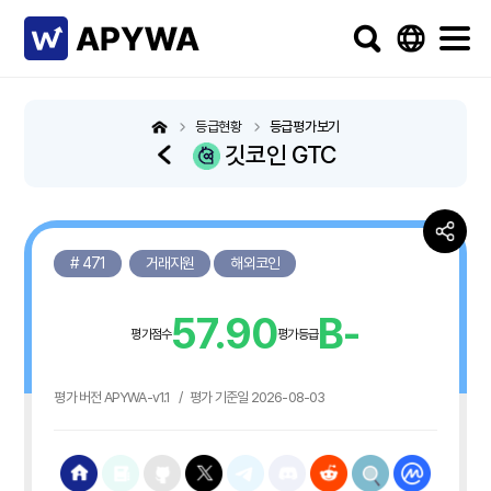
등급현황
등급평가보기
깃코인 GTC
# 471
거래지원
해외코인
57.90
B-
평가점수
평가등급
평가 버전 APYWA-v1.1
/
평가 기준일 2026-08-03