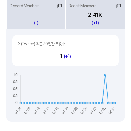
Discord Members
Reddit Members
-
2.41K
(-)
(+1)
X(Twitter) 최근 30일간 트윗수
1
(+1)