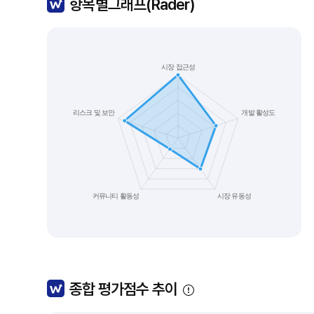
항목별그래프(Rader)
종합 평가점수 추이