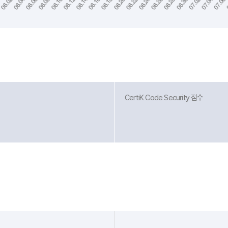
CertiK Code Security 점수