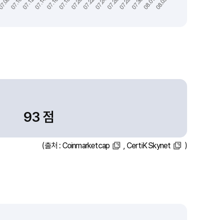
93 점
(출처 :
Coinmarketcap
,
CertiK Skynet
)