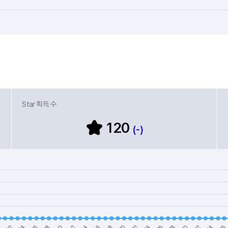
Star 획득 수
120
(-)