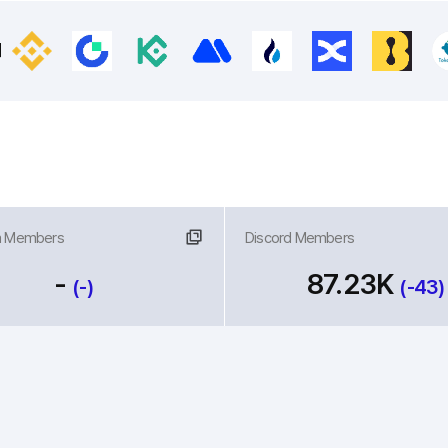
외
m Members
크
Discord Members
링크
-
87.23K
(-)
(-43)