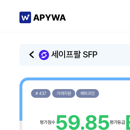
세이프팔 SFP
# 437
거래지원
해외코인
59.85
평가점수
평가등급