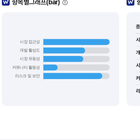
항목별그래프(bar)
종
커