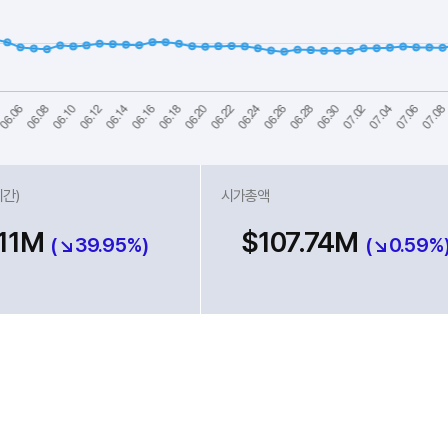
시간)
시가총액
.11M
$107.74M
(↘39.95%)
(↘0.59%