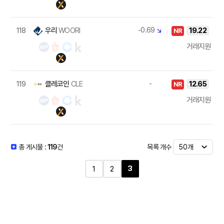
118
우리
WOORI
-0.69
↘
19.22
NR
거래지원
119
클레코인
CLE
-
12.65
NR
거래지원
목록 개수
총 게시물 :
119
건
3
1
2