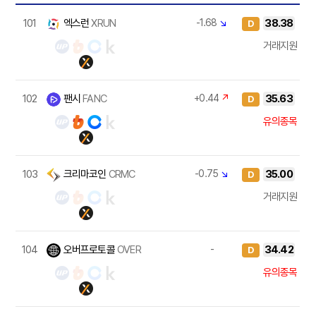
101
엑스런
XRUN
-1.68
↘
38.38
D
거래지원
102
팬시
FANC
+0.44
↗
35.63
D
유의종목
103
크리마코인
CRMC
-0.75
↘
35.00
D
거래지원
104
오버프로토콜
OVER
-
34.42
D
유의종목