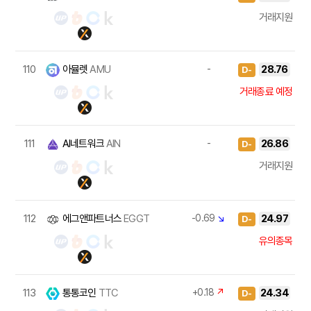
거래지원
110
아뮬렛
AMU
-
28.76
D-
거래종료 예정
111
AI네트워크
AIN
-
26.86
D-
거래지원
112
에그앤파트너스
EGGT
-0.69
↘
24.97
D-
유의종목
113
통통코인
TTC
+0.18
↗
24.34
D-