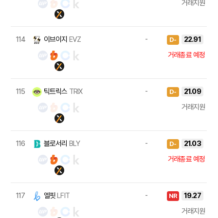
거래지원
114
이브이지
EVZ
-
22.91
D-
거래종료 예정
115
틱트릭스
TRIX
-
21.09
D-
거래지원
116
블로서리
BLY
-
21.03
D-
거래종료 예정
117
엘핏
LFIT
-
19.27
NR
거래지원