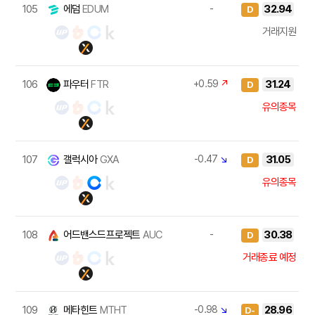
105
에덤
EDUM
-
32.94
D
거래지원
106
파우터
FTR
+0.59
↗
31.24
D
유의종목
107
갤럭시아
GXA
-0.47
↘
31.05
D
유의종목
108
어드밴스드프로젝트
AUC
-
30.38
D
거래종료 예정
109
메타힌트
MTHT
-0.98
↘
28.96
D-