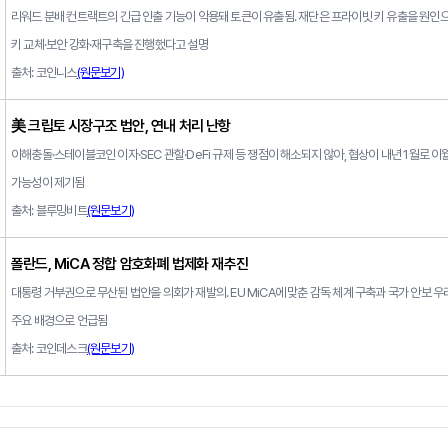
리워드 분배 컨트랙트의 긴급 인출 기능이 악용돼 토큰이 유출됨. 재단은 프라이빗 키 유출을 원인으
키 교체·보안 강화·재구축을 진행했다고 설명
출처: 코인니스
(원문보기)
美 크립토 시장구조 법안, 연내 처리 난항
이해충돌·스테이블코인 이자·SEC 관할·DeFi 규제 등 쟁점이 해소되지 않아, 협상이 내년 1월로 이
가능성이 제기됨
출처: 블루밍비트
(원문보기)
폴란드, MiCA 정합 암호화폐 법제화 재추진
대통령 거부권으로 무산된 법안을 의회가 재발의. EU MiCA에 맞춘 감독 체계 구축과 국가 안보 우
주요 배경으로 언급됨
출처: 코인데스크
(원문보기)