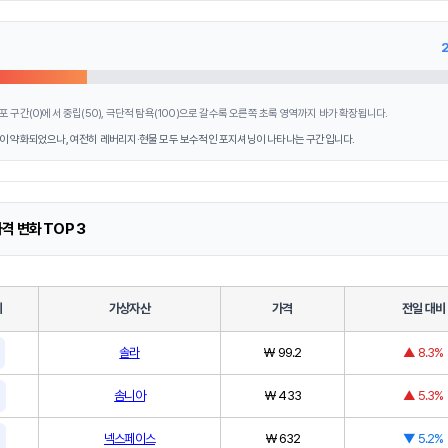
2
포 구간(0)에서 중립(50), 극단적 탐욕(100)으로 갈수록 오른쪽 초록 영역까지 바가 확장됩니다.
이 약화되었으나, 여전히 레버리지·현물 모두 보수적인 포지셔닝이 나타나는 구간입니다.
격 변화 TOP 3
위
가상자산
가격
전일 대비
솔라
₩ 99.2
▲ 8.3%
솜니아
₩ 433
▲ 5.3%
넥스페이스
₩ 632
▼ 5.2%
위