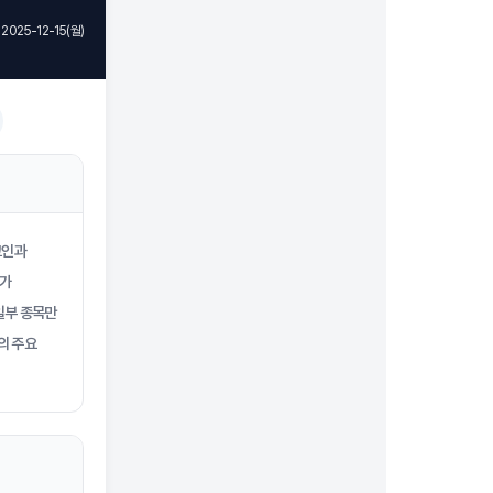
2025-12-15(월)
코인과
기가
일부 종목만
의 주요