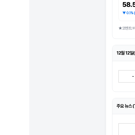
58.
▼ 0.1%
★코멘트: 
12월 12일
-
주요 뉴스 (