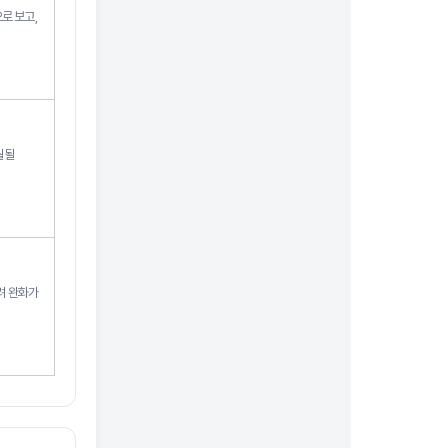
로 보고,
월될
려 완화가