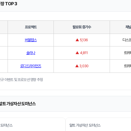
장 TOP 3
프로젝트
팔로워 증가수
채
버블맵스
▲ 5,136
디스
솔라나
▲ 4,811
트위
로디드라이언즈
▲ 3,030
트위
신규 이벤트 및 프로모션 영향 추정
 알트 가상자산 도미넌스
 도미넌스
알트 가상자산 도미넌스