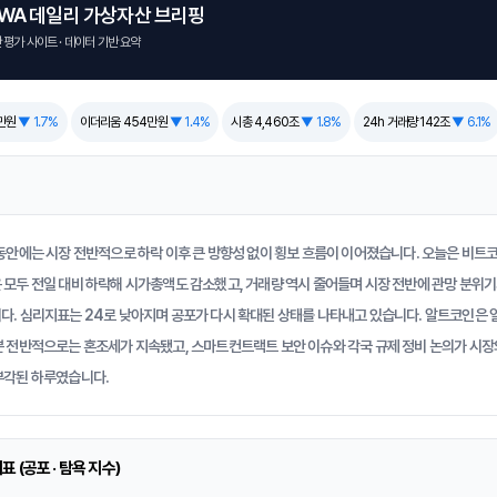
YWA 데일리 가상자산 브리핑
평가 사이트 · 데이터 기반 요약
백만원
▼ 1.7%
이더리움 454만원
▼ 1.4%
시총 4,460조
▼ 1.8%
24h 거래량 142조
▼ 6.1%
동안에는 시장 전반적으로 하락 이후 큰 방향성 없이 횡보 흐름이 이어졌습니다. 오늘은 비트
모두 전일 대비 하락해 시가총액도 감소했고, 거래량 역시 줄어들며 시장 전반에 관망 분위
. 심리지표는 24로 낮아지며 공포가 다시 확대된 상태를 나타내고 있습니다. 알트코인은 
 전반적으로는 혼조세가 지속됐고, 스마트컨트랙트 보안 이슈와 각국 규제 정비 논의가 시장
부각된 하루였습니다.
 (공포 · 탐욕 지수)