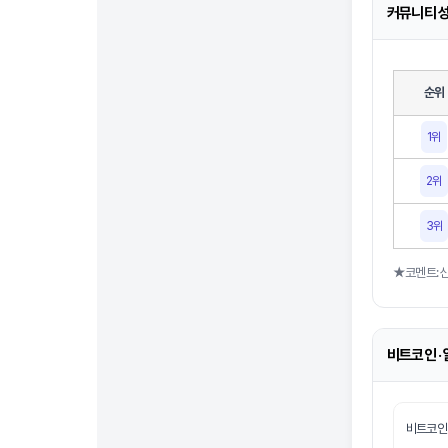
커뮤니티 성
순위
1위
2위
3위
★코멘트: 
비트코인 ·
비트코인