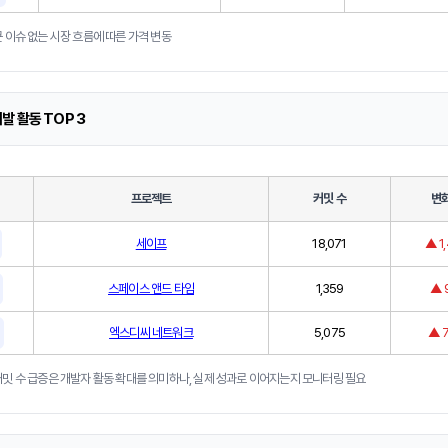
 이슈 없는 시장 흐름에 따른 가격 변동
발 활동 TOP 3
프로젝트
커밋 수
변
세이프
18,071
▲ 1
스페이스 앤드 타임
1,359
▲ 
엑스디씨 네트워크
5,075
▲ 
커밋 수 급증은 개발자 활동 확대를 의미하나, 실제 성과로 이어지는지 모니터링 필요