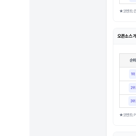
★코멘트: 큰
오픈소스 개
순위
1위
2위
3위
★코멘트: 