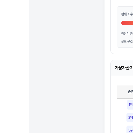
현재 지수
극단적 공
공포 구간
가상자산 가
순
1위
2위
3