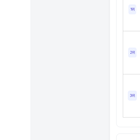
1위
2위
3위