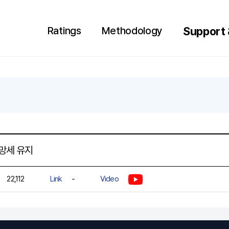
Search
Language
Ratings
Methodology
Support 
HOME
관망세 유지
22,112
Link
-
Video