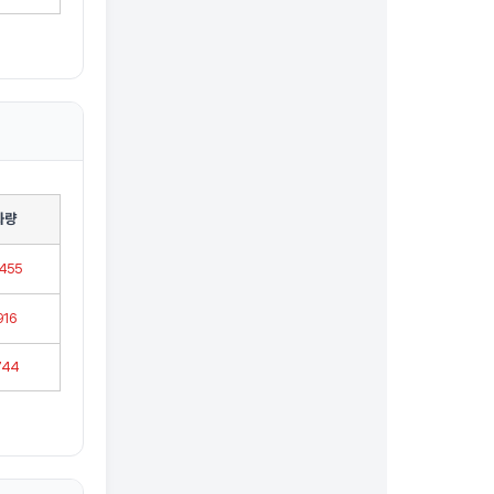
화량
,455
916
744