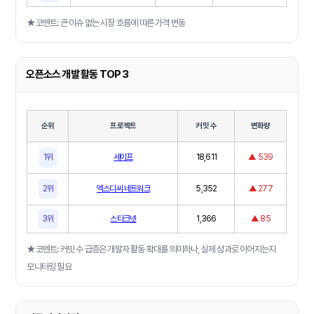
★코멘트: 큰 이슈 없는 시장 흐름에 따른 가격 변동
오픈소스 개발 활동 TOP 3
순위
프로젝트
커밋 수
변화량
1위
세이프
18,611
▲ 539
2위
엑스디씨 네트워크
5,352
▲ 277
3위
스타크넷
1,366
▲ 85
★코멘트: 커밋 수 급증은 개발자 활동 확대를 의미하나, 실제 성과로 이어지는지
모니터링 필요