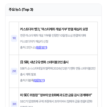
주요 뉴스 (Top 3)
커스토디아 뱅크, '마스터계좌 개설 거부' 판결 재심리 요청
연준 마스터계좌 개설 거부를 인정한 10월 항소심 판결에 대해
1위
커스토디아가 재심리 신청
출처: 코인니스
(원문보기)
日 SBI, 내년 2Q 엔화 스테이블코인 출시
SBI가 소니·스타테일과 협력해 2026년 2분기 엔화 연동 스테이블코인
2위
출시 계획 발표
출처: 더블록
(원문보기)
미 SEC 위원장 “정부의 암호화폐 과도한 금융 감시 경계해야”
SEC가 암호화폐 규제 과정에서 프라이버시 침해와 금융 판옵티콘화
3위