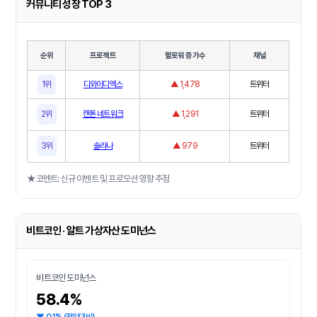
커뮤니티 성장 TOP 3
순위
프로젝트
팔로워 증가수
채널
1위
디와이디엑스
▲ 1,478
트위터
2위
캔톤 네트워크
▲ 1,291
트위터
3위
솔라나
▲ 979
트위터
★코멘트: 신규 이벤트 및 프로모션 영향 추정
비트코인 · 알트 가상자산 도미넌스
비트코인 도미넌스
58.4%