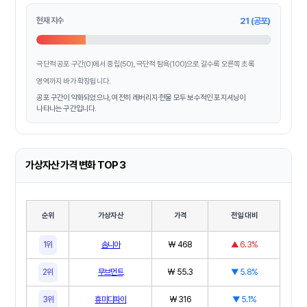
현재 지수
21 (공포)
극단적 공포 구간(0)에서 중립(50), 극단적 탐욕(100)으로 갈수록 오른쪽 초록
영역까지 바가 확장됩니다.
공포 구간이 약화되었으나, 여전히 레버리지·현물 모두 보수적인 포지셔닝이
나타나는 구간입니다.
가상자산 가격 변화 TOP 3
순위
가상자산
가격
전일 대비
1위
솜니아
₩ 468
▲ 6.3%
2위
무브먼트
₩ 55.3
▼ 5.8%
3위
휴미디파이
₩ 316
▼ 5.1%