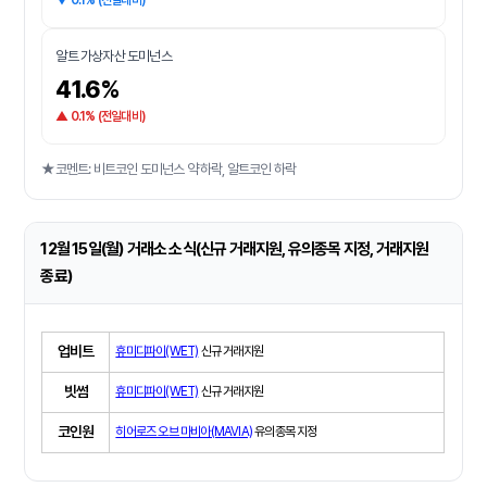
▼ 0.1% (전일대비)
알트 가상자산 도미넌스
41.6%
▲ 0.1% (전일대비)
★코멘트: 비트코인 도미넌스 약 하락, 알트코인 하락
12월 15일(월) 거래소 소식(신규 거래지원, 유의종목 지정, 거래지원
종료)
업비트
휴미디파이(WET)
신규 거래지원
빗썸
휴미디파이(WET)
신규 거래지원
코인원
히어로즈 오브 마비아(MAVIA)
유의종목 지정