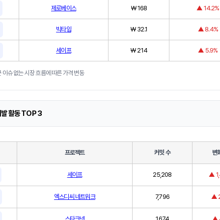
제로베이스
₩ 168
▲ 14.2%
빅타임
₩ 32.1
▲ 8.4%
세이프
₩ 214
▲ 5.9%
위
 이슈 없는 시장 흐름에 따른 가격 변동
발 활동 TOP 3
위
프로젝트
커밋 수
변
세이프
25,208
▲ 1
엑스디씨 네트워크
7,796
▲ 
스타크넷
1,674
▲ 