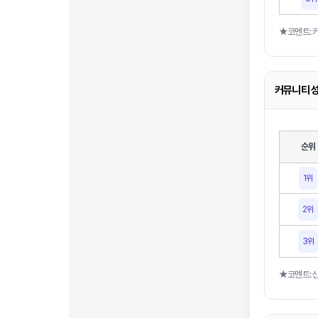
★코멘트: 
커뮤니티 성
순위
1위
2위
3위
★코멘트: 