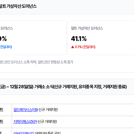
 알트 가상자산 도미넌스
 도미넌스
알트 가상자산 도미넌스
9%
41.1%
 (전일대비)
▲ 0.1% (전일대비)
비트코인 도미넌스 소폭 하락, 알트코인 변동성 소폭 증가
(금) ~ 12월 28일(일) 거래소 소식(신규 거래지원, 유의종목 지정, 거래지원 종료)
트
일드베이시스(YB)
신규 거래지원
트
지케이패스(ZKP)
신규 거래지원
썸
이브이지(EVZ)
거래지원 종료 공지