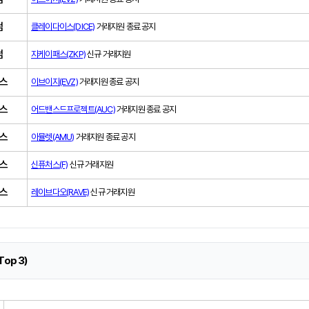
썸
클레이다이스(DICE)
거래지원 종료 공지
썸
지케이패스(ZKP)
신규 거래지원
스
이브이지(EVZ)
거래지원 종료 공지
스
어드밴스드프로젝트(AUC)
거래지원 종료 공지
스
아뮬렛(AMU)
거래지원 종료 공지
스
신퓨처스(F)
신규 거래지원
스
레이브다오(RAVE)
신규 거래지원
Top 3)