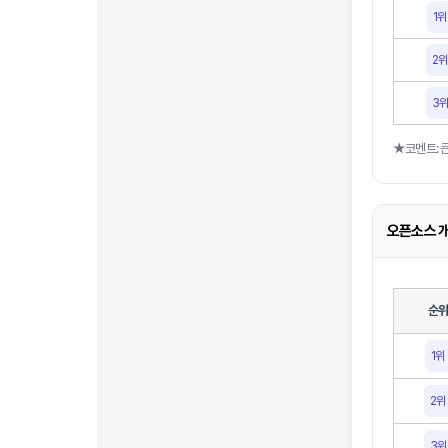
1위
2위
3
★코멘트: 큰
오픈소스 개
순
1위
2위
3위