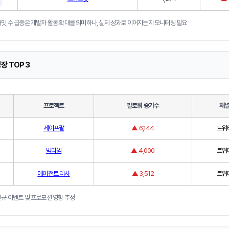
커밋 수 급증은 개발자 활동 확대를 의미하나, 실제 성과로 이어지는지 모니터링 필요
장 TOP 3
프로젝트
팔로워 증가수
채
세이프팔
▲ 6,144
트위
빅타임
▲ 4,000
트위
에이전트 리사
▲ 3,512
트위
신규 이벤트 및 프로모션 영향 추정