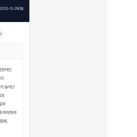
2025-12-29(월)
%
 제한적인
나지
래가 늘어난
공포
일부
폭 하락하며
함께,