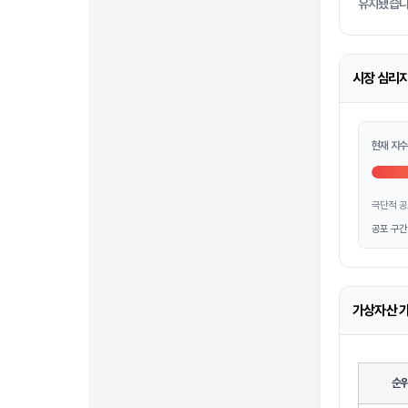
유지됐습니
시장 심리지표
현재 지수
극단적 공
공포 구간
가상자산 가
순