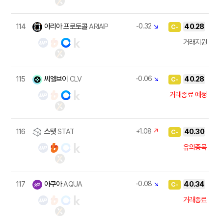
114
아리아 프로토콜
ARIAIP
-0.32
↘
40.28
C-
거래지원
115
씨엘브이
CLV
-0.06
↘
40.28
C-
거래종료 예정
116
스탯
STAT
+1.08
↗
40.30
C-
유의종목
117
아쿠아
AQUA
-0.08
↘
40.34
C-
거래종료