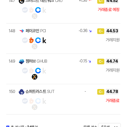
147
크러스트 네트워크
CRU
+1.36
↗
44.52
C-
거래종료 예정
148
페이코인
PCI
-0.36
↘
44.53
C-
거래지원
149
젬허브
GHUB
-0.15
↘
44.74
C-
거래지원
150
슈퍼트러스트
SUT
-
44.78
C-
거래종료