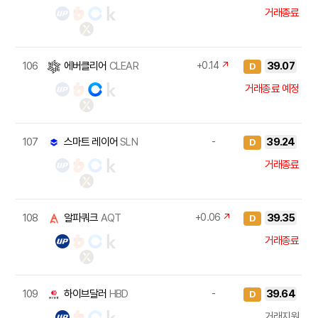
거래종료
106
에버클리어
CLEAR
+0.14
↗
39.07
D
거래종료 예정
107
스마트 레이어
SLN
-
39.24
D
거래종료
108
알파쿼크
AQT
+0.06
↗
39.35
D
거래종료
109
하이브달러
HBD
-
39.64
D
거래지원