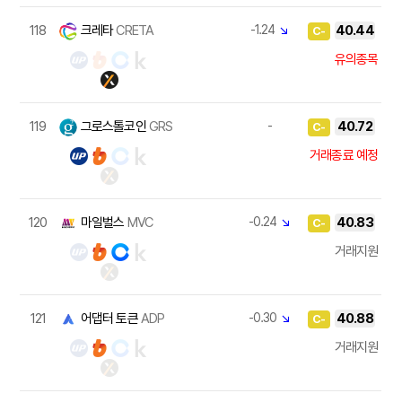
118
크레타
CRETA
-1.24
↘
40.44
C-
유의종목
119
그로스톨코인
GRS
-
40.72
C-
거래종료 예정
120
마일벌스
MVC
-0.24
↘
40.83
C-
거래지원
121
어댑터 토큰
ADP
-0.30
↘
40.88
C-
거래지원