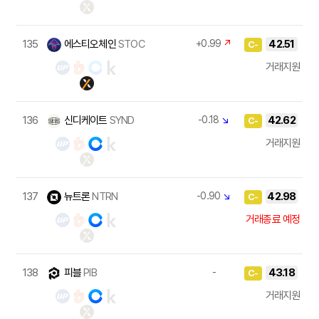
135
에스티오체인
STOC
+0.99
↗
42.51
C-
거래지원
136
신디케이트
SYND
-0.18
↘
42.62
C-
거래지원
137
뉴트론
NTRN
-0.90
↘
42.98
C-
거래종료 예정
138
피블
PIB
-
43.18
C-
거래지원