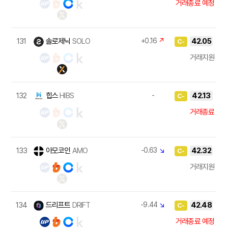
거래종료 예정
131
솔로제닉
SOLO
+0.16
↗
42.05
C-
거래지원
132
힙스
HIBS
-
42.13
C-
거래종료
133
아모코인
AMO
-0.63
↘
42.32
C-
거래지원
134
드리프트
DRIFT
-9.44
↘
42.48
C-
거래종료 예정