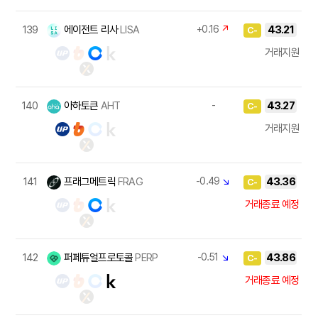
139
에이전트 리사
LISA
+0.16
↗
43.21
C-
거래지원
140
아하토큰
AHT
-
43.27
C-
거래지원
141
프래그메트릭
FRAG
-0.49
↘
43.36
C-
거래종료 예정
142
퍼페튜얼프로토콜
PERP
-0.51
↘
43.86
C-
거래종료 예정