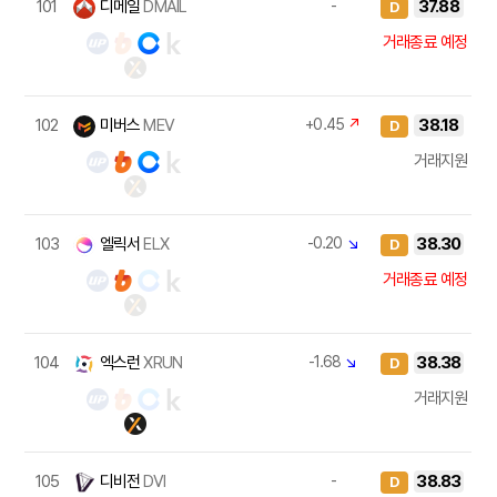
101
디메일
DMAIL
-
37.88
D
거래종료 예정
102
미버스
MEV
+0.45
↗
38.18
D
거래지원
103
엘릭서
ELX
-0.20
↘
38.30
D
거래종료 예정
104
엑스런
XRUN
-1.68
↘
38.38
D
거래지원
105
디비전
DVI
-
38.83
D