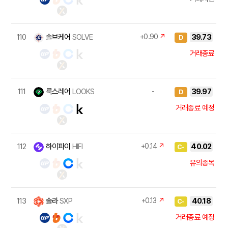
110
솔브케어
SOLVE
+0.90
↗
39.73
D
거래종료
111
룩스레어
LOOKS
-
39.97
D
거래종료 예정
112
하이파이
HIFI
+0.14
↗
40.02
C-
유의종목
113
솔라
SXP
+0.13
↗
40.18
C-
거래종료 예정