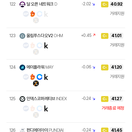
122
달 오픈 네트워크
D
-2.02
↘
40.92
C-
거래지원
123
올림푸스다오V2
OHM
+0.45
↗
41.01
C-
거래지원
124
메이플라워
MAY
-0.06
↘
41.20
C-
거래지원
125
인덱스코퍼레티브
INDEX
-0.24
↘
41.27
C-
거래종료 예정
126
펀디에이아이
PUNDIAI
-0.24
↘
41.45
C-