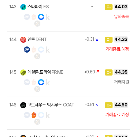
143
스타파이
FIS
-
44.03
C-
유의종목
144
덴트
DENT
-0.31
↘
44.33
C-
거래종료 예정
145
에셜론 프라임
PRIME
+0.60
↗
44.35
C-
거래지원
146
고트세우스 막시무스
GOAT
-0.51
↘
44.50
C-
거래종료 예정