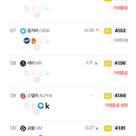
거래종료
127
옵저버
OBSR
+0.60
↗
41.52
C-
거래지원
128
에어
AIR
-1.71
↘
41.56
C-
거래종료
129
스텔라
ALPHA
-
41.66
C-
거래종료 예정
130
곰블
GM
-0.27
↘
41.81
C-