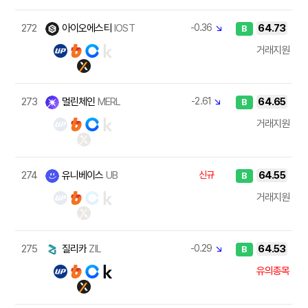
272
아이오에스티
IOST
-0.36
↘
64.73
B
거래지원
273
멀린체인
MERL
-2.61
↘
64.65
B
거래지원
274
유니베이스
UB
신규
64.55
B
거래지원
275
질리카
ZIL
-0.29
↘
64.53
B
유의종목