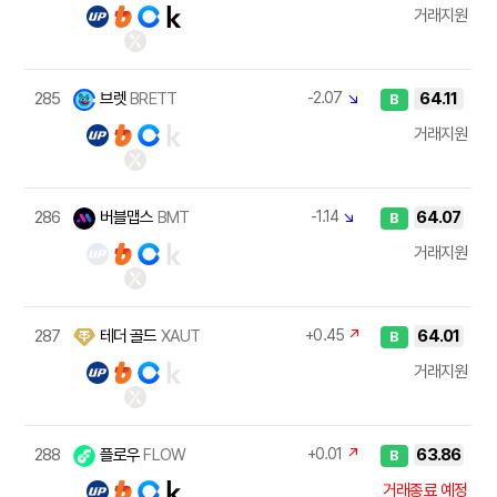
거래지원
285
브렛
BRETT
-2.07
↘
64.11
B
거래지원
286
버블맵스
BMT
-1.14
↘
64.07
B
거래지원
287
테더 골드
XAUT
+0.45
↗
64.01
B
거래지원
288
플로우
FLOW
+0.01
↗
63.86
B
거래종료 예정