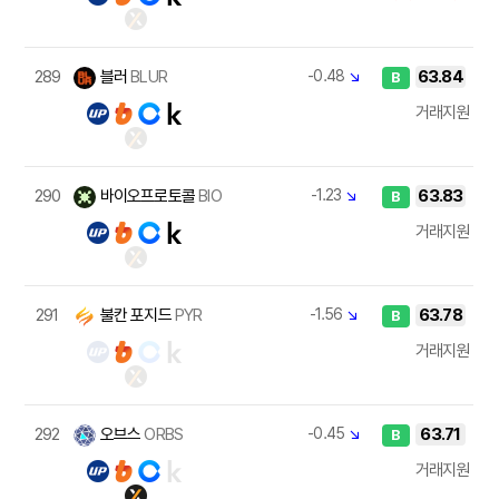
289
블러
BLUR
-0.48
↘
63.84
B
거래지원
290
바이오프로토콜
BIO
-1.23
↘
63.83
B
거래지원
291
불칸 포지드
PYR
-1.56
↘
63.78
B
거래지원
292
오브스
ORBS
-0.45
↘
63.71
B
거래지원