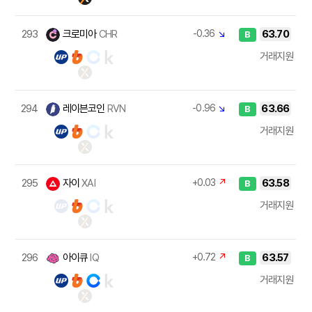
293
크로미아
CHR
-0.36
↘
63.70
B
거래지원
294
레이븐코인
RVN
-0.96
↘
63.66
B
거래지원
295
자이
XAI
+0.03
↗
63.58
B
거래지원
296
아이큐
IQ
+0.72
↗
63.57
B
거래지원