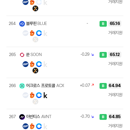
거래지원
264
블루핀
BLUE
-
65.16
B
거래지원
265
쑨
SOON
-0.29
↘
65.12
B
거래지원
266
어크로스 프로토콜
ACX
+0.07
↗
64.94
B
거래지원
267
아반티스
AVNT
-0.70
↘
64.85
B
거래지원