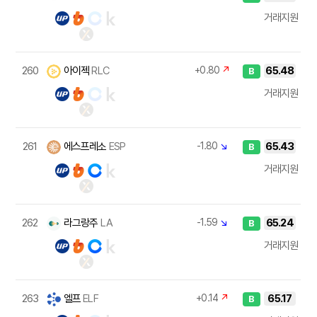
거래지원
260
아이젝
RLC
+0.80
↗
65.48
B
거래지원
261
에스프레소
ESP
-1.80
↘
65.43
B
거래지원
262
라그랑주
LA
-1.59
↘
65.24
B
거래지원
263
엘프
ELF
+0.14
↗
65.17
B