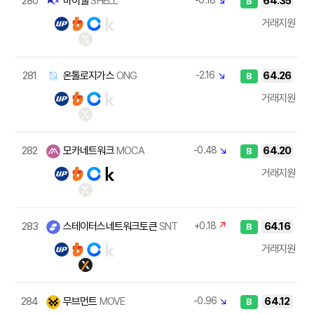
280
마이쉘
SHELL
-0.18
↘
64.35
B
거래지원
281
온톨로지가스
ONG
-2.16
↘
64.26
B
거래지원
282
모카네트워크
MOCA
-0.48
↘
64.20
B
거래지원
283
스테이터스네트워크토큰
SNT
+0.18
↗
64.16
B
거래지원
284
무브먼트
MOVE
-0.96
↘
64.12
B