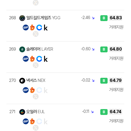
268
일드길드게임즈
YGG
-2.46
↘
64.83
B
거래지원
269
솔레이어
LAYER
-0.60
↘
64.80
B
거래지원
270
넥서스
NEX
-0.02
↘
64.79
B
거래지원
271
오일러
EUL
-0.11
↘
64.74
B
거래지원