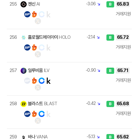
255
젠신
AI
-3.06
↘
65.83
B
거래지원
256
홀로월드에이아이
HOLO
-2.14
↘
65.72
B
거래지원
257
일루비움
ILV
-0.90
↘
65.71
B
거래지원
258
블라스트
BLAST
-0.42
↘
65.68
B
거래지원
259
바나
VANA
-5.13
↘
65.62
B