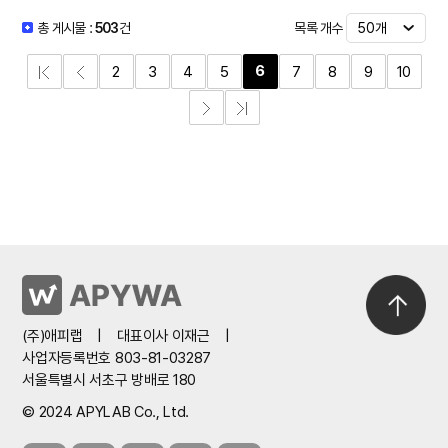
목록 개수
총 게시물 :
503
건
6
2
3
4
5
7
8
9
10
(주)애피랩
|
대표이사 이재근
|
사업자등록번호 803-81-03287
서울특별시 서초구 방배로 180
© 2024 APYLAB Co., Ltd.