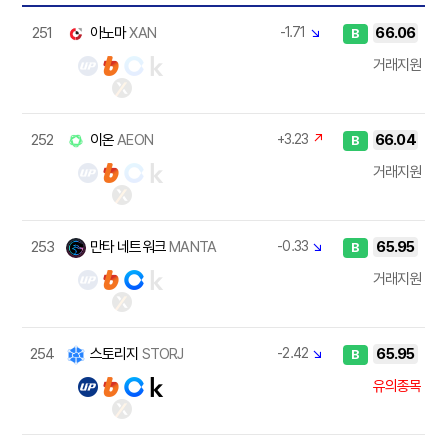
251
아노마
XAN
-1.71
↘
66.06
B
거래지원
252
이온
AEON
+3.23
↗
66.04
B
거래지원
253
만타 네트워크
MANTA
-0.33
↘
65.95
B
거래지원
254
스토리지
STORJ
-2.42
↘
65.95
B
유의종목