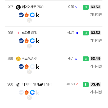
297
레이어제로
ZRO
-0.19
↘
63.53
B
거래지원
298
스파크
SPK
-4.74
↘
63.53
B
거래지원
299
왁스
WAXP
-1.61
↘
63.49
B
거래지원
300
에이피이앤에프티
NFT
+0.69
↗
63.45
B
거래지원