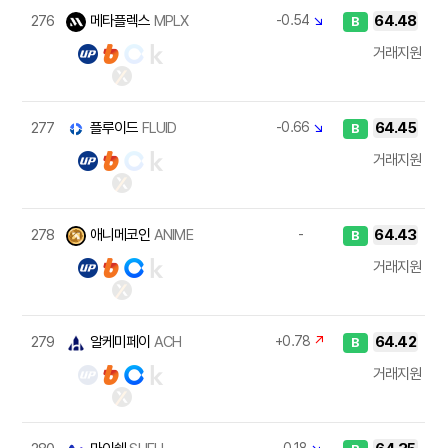
276
메타플렉스
MPLX
-0.54
↘
64.48
B
거래지원
277
플루이드
FLUID
-0.66
↘
64.45
B
거래지원
278
애니메코인
ANIME
-
64.43
B
거래지원
279
알케미페이
ACH
+0.78
↗
64.42
B
거래지원