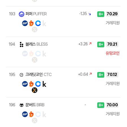
193
퍼퍼
PUFFER
-1.35
↘
70.29
B+
거래지원
194
블레스
BLESS
+3.28
↗
70.21
B+
유망코인
195
크레딧코인
CTC
+0.64
↗
70.12
B+
거래지원
196
문버드
BIRB
-
70.00
B+
거래지원