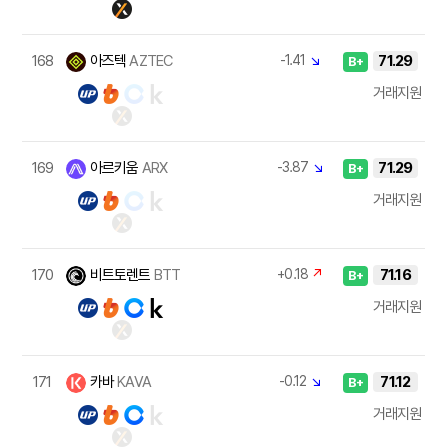
168
아즈텍
AZTEC
-1.41
↘
71.29
B+
거래지원
169
아르키움
ARX
-3.87
↘
71.29
B+
거래지원
170
비트토렌트
BTT
+0.18
↗
71.16
B+
거래지원
171
카바
KAVA
-0.12
↘
71.12
B+
거래지원