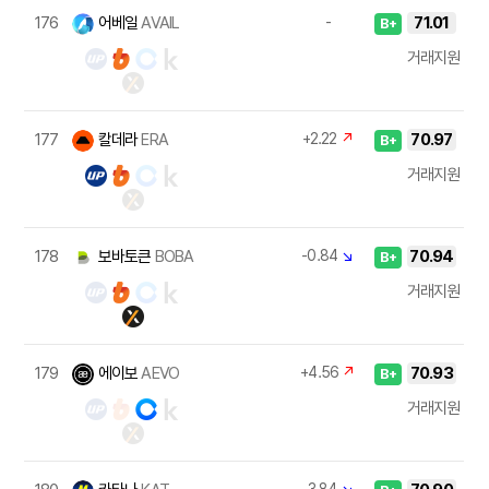
176
어베일
AVAIL
-
71.01
B+
거래지원
177
칼데라
ERA
+2.22
↗
70.97
B+
거래지원
178
보바토큰
BOBA
-0.84
↘
70.94
B+
거래지원
179
에이보
AEVO
+4.56
↗
70.93
B+
거래지원