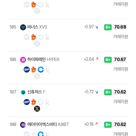
거래지원
185
비너스
XVS
-0.97
↘
70.68
B+
거래지원
186
하이퍼레인
HYPER
+2.64
↗
70.67
B+
거래지원
187
신퓨처스
F
-0.72
↘
70.62
B+
거래지원
188
에이아이엑스비티
AIXBT
+0.18
↗
70.62
B+
거래지원