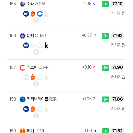
155
조라
ZORA
-1.05
↘
72.10
B+
거래지원
156
문빔
GLMR
+0.37
↗
71.92
B+
거래지원
157
캐스퍼
CSPR
+0.10
↗
71.90
B+
거래지원
158
리저브라이트
RSR
+1.05
↗
71.86
B+
거래지원
159
헤미
HEMI
-0.96
↘
71.82
B+