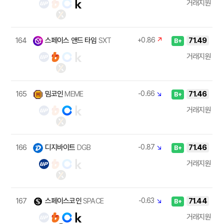
거래지원
164
스페이스 앤드 타임
SXT
+0.86
↗
71.49
B+
거래지원
165
밈코인
MEME
-0.66
↘
71.46
B+
거래지원
166
디지바이트
DGB
-0.87
↘
71.46
B+
거래지원
167
스페이스코인
SPACE
-0.63
↘
71.44
B+
거래지원