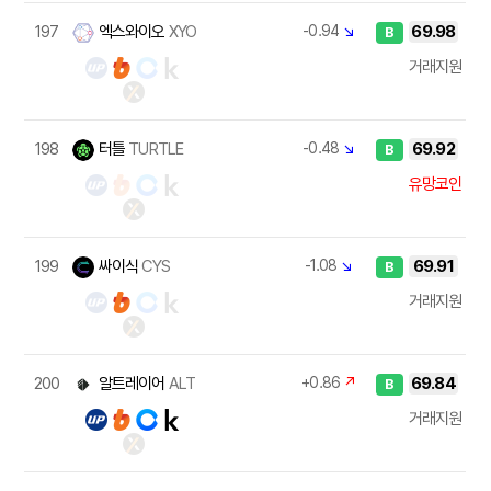
197
엑스와이오
XYO
-0.94
↘
69.98
B
거래지원
198
터틀
TURTLE
-0.48
↘
69.92
B
유망코인
199
싸이식
CYS
-1.08
↘
69.91
B
거래지원
200
알트레이어
ALT
+0.86
↗
69.84
B
거래지원