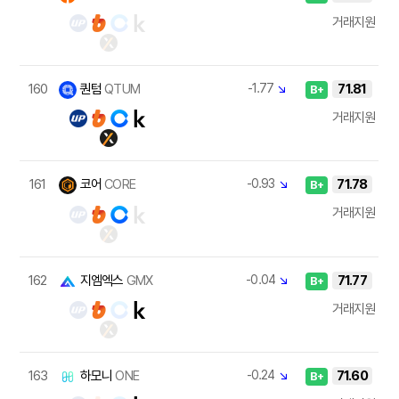
거래지원
160
퀀텀
QTUM
-1.77
↘
71.81
B+
거래지원
161
코어
CORE
-0.93
↘
71.78
B+
거래지원
162
지엠엑스
GMX
-0.04
↘
71.77
B+
거래지원
163
하모니
ONE
-0.24
↘
71.60
B+