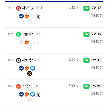
151
지오드넷
GEOD
+4.13
↗
72.37
B+
거래지원
152
고플러스
GPS
-
72.36
B+
거래지원
153
제로엑스
ZRX
-0.21
↘
72.31
B+
거래지원
154
스택스
STX
-1.99
↘
72.21
B+
거래지원