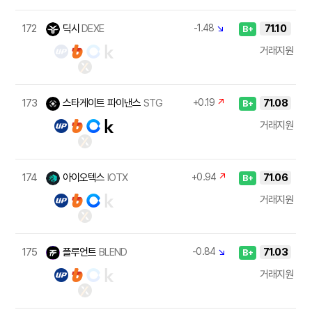
172
딕시
DEXE
-1.48
↘
71.10
B+
거래지원
173
스타게이트 파이낸스
STG
+0.19
↗
71.08
B+
거래지원
174
아이오텍스
IOTX
+0.94
↗
71.06
B+
거래지원
175
플루언트
BLEND
-0.84
↘
71.03
B+
거래지원