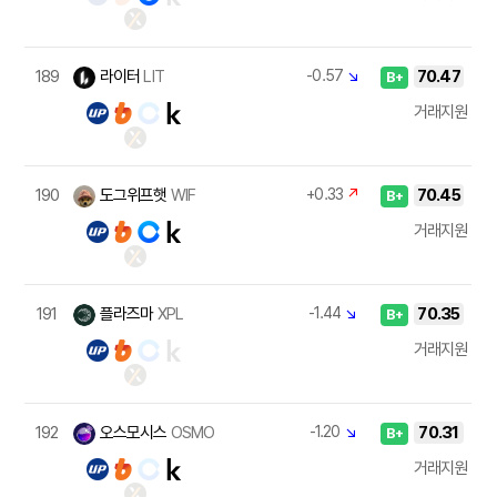
189
라이터
LIT
-0.57
↘
70.47
B+
거래지원
190
도그위프햇
WIF
+0.33
↗
70.45
B+
거래지원
191
플라즈마
XPL
-1.44
↘
70.35
B+
거래지원
192
오스모시스
OSMO
-1.20
↘
70.31
B+
거래지원