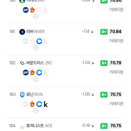
180
카타나
KAT
-3.84
↘
70.90
B+
거래지원
181
리버
RIVER
-1.14
↘
70.84
B+
거래지원
182
바운드리스
ZKC
-1.04
↘
70.79
B+
거래지원
183
로닌
RON
-1.06
↘
70.75
B+
거래지원
184
퓨저니스트
ACE
-0.18
↘
70.75
B+