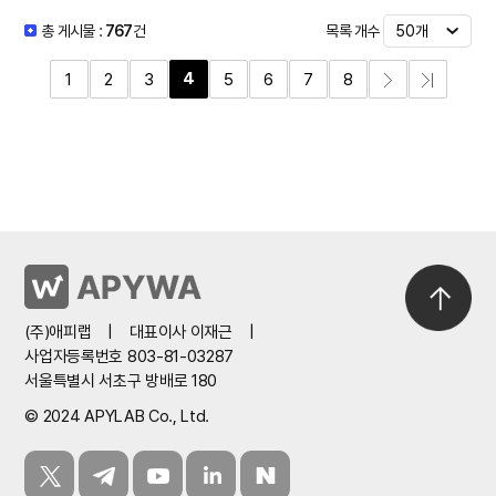
목록 개수
총 게시물 :
767
건
4
1
2
3
5
6
7
8
(주)애피랩
|
대표이사 이재근
|
사업자등록번호 803-81-03287
서울특별시 서초구 방배로 180
© 2024 APYLAB Co., Ltd.