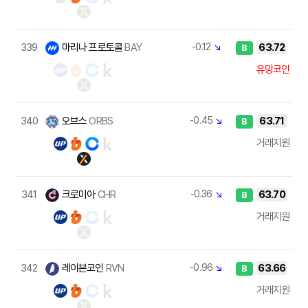
339
마리나 프로토콜
BAY
-0.12
↘
63.72
B
유망코인
340
오브스
ORBS
-0.45
↘
63.71
B
거래지원
341
크로미아
CHR
-0.36
↘
63.70
B
거래지원
342
레이븐코인
RVN
-0.96
↘
63.66
B
거래지원