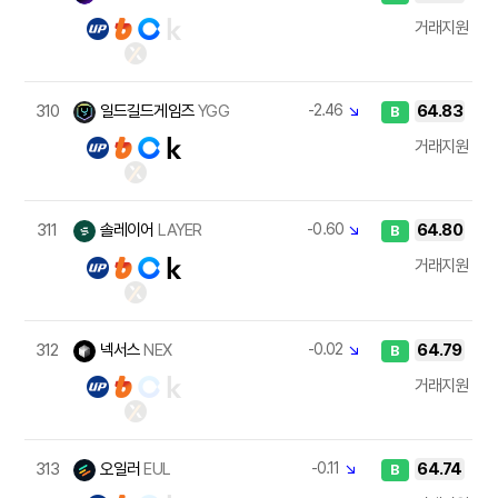
거래지원
310
일드길드게임즈
YGG
-2.46
↘
64.83
B
거래지원
311
솔레이어
LAYER
-0.60
↘
64.80
B
거래지원
312
넥서스
NEX
-0.02
↘
64.79
B
거래지원
313
오일러
EUL
-0.11
↘
64.74
B