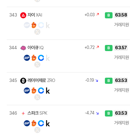
343
자이
XAI
+0.03
↗
63.58
B
거래지원
344
아이큐
IQ
+0.72
↗
63.57
B
거래지원
345
레이어제로
ZRO
-0.19
↘
63.53
B
거래지원
346
스파크
SPK
-4.74
↘
63.53
B
거래지원