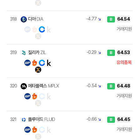
318
디아
DIA
-4.77
↘
64.54
B
거래지원
319
질리카
ZIL
-0.29
↘
64.53
B
유의종목
320
메타플렉스
MPLX
-0.54
↘
64.48
B
거래지원
321
플루이드
FLUID
-0.66
↘
64.45
B
거래지원