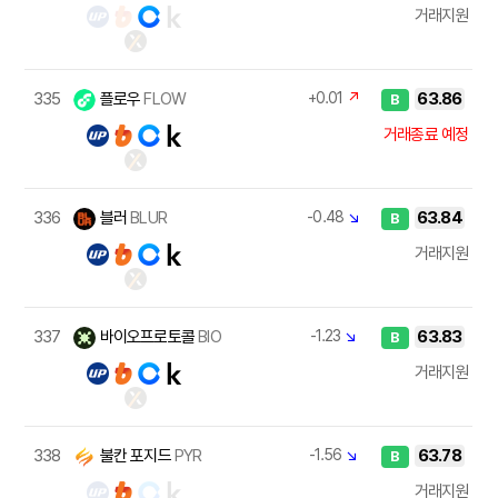
거래지원
335
플로우
FLOW
+0.01
↗
63.86
B
거래종료 예정
336
블러
BLUR
-0.48
↘
63.84
B
거래지원
337
바이오프로토콜
BIO
-1.23
↘
63.83
B
거래지원
338
불칸 포지드
PYR
-1.56
↘
63.78
B
거래지원