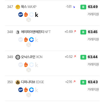
347
왁스
WAXP
-1.61
↘
63.49
B
거래지원
348
에이피이앤에프티
NFT
+0.69
↗
63.45
B
거래지원
349
오닉스코인
XCN
+0.52
↗
63.44
B
거래지원
350
디피니티브
EDGE
+2.16
↗
63.43
B
거래지원