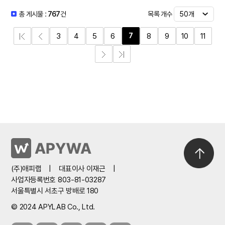
목록 개수
총 게시물 :
767
건
7
3
4
5
6
8
9
10
11
(주)애피랩
|
대표이사 이재근
|
사업자등록번호 803-81-03287
서울특별시 서초구 방배로 180
© 2024 APYLAB Co., Ltd.