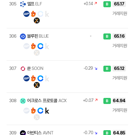
305
엘프
ELF
+0.14
↗
65.17
B
거래지원
306
블루핀
BLUE
-
65.16
B
거래지원
307
쑨
SOON
-0.29
↘
65.12
B
거래지원
308
어크로스 프로토콜
ACX
+0.07
↗
64.94
B
거래지원
309
아반티스
AVNT
-0.70
↘
64.85
B