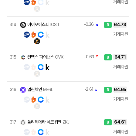
거래지원
314
아이오에스티
IOST
-0.36
↘
64.73
B
거래지원
315
컨벡스 파이낸스
CVX
+0.63
↗
64.71
B
거래지원
316
멀린체인
MERL
-2.61
↘
64.65
B
거래지원
317
폴리헤데라 네트워크
ZKJ
-
64.61
B
거래지원