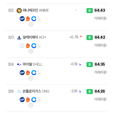
322
애니메코인
ANIME
-
64.43
B
거래지원
323
알케미페이
ACH
+0.78
↗
64.42
B
거래지원
324
마이쉘
SHELL
-0.18
↘
64.35
B
거래지원
325
온톨로지가스
ONG
-2.16
↘
64.26
B
거래지원