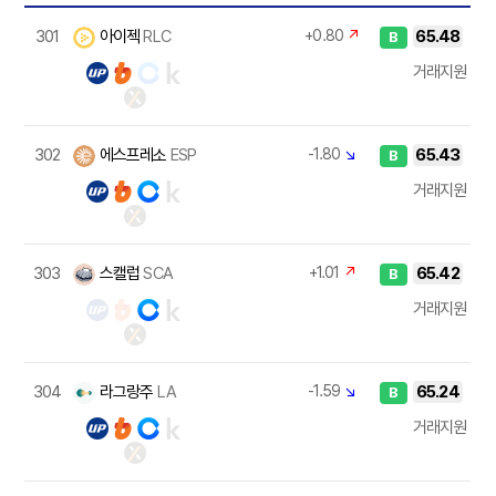
301
아이젝
RLC
+0.80
↗
65.48
B
거래지원
302
에스프레소
ESP
-1.80
↘
65.43
B
거래지원
303
스캘럽
SCA
+1.01
↗
65.42
B
거래지원
304
라그랑주
LA
-1.59
↘
65.24
B
거래지원