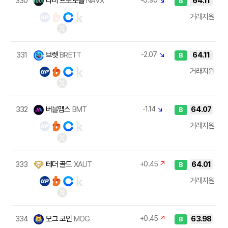
330
나비 프로토콜
NAVX
-0.90
↘
64.11
B
거래지원
331
브렛
BRETT
-2.07
↘
64.11
B
거래지원
332
버블맵스
BMT
-1.14
↘
64.07
B
거래지원
333
테더 골드
XAUT
+0.45
↗
64.01
B
거래지원
334
모그 코인
MOG
+0.45
↗
63.98
B