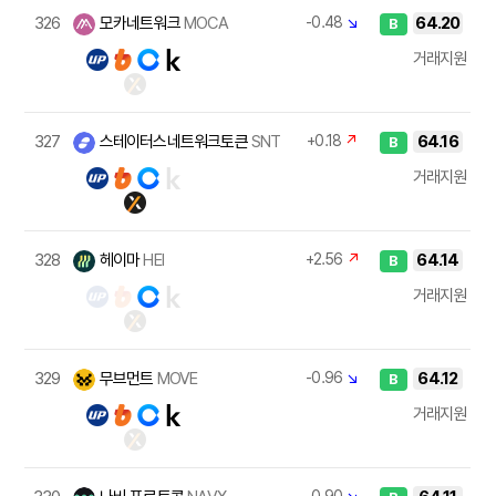
326
모카네트워크
MOCA
-0.48
↘
64.20
B
거래지원
327
스테이터스네트워크토큰
SNT
+0.18
↗
64.16
B
거래지원
328
헤이마
HEI
+2.56
↗
64.14
B
거래지원
329
무브먼트
MOVE
-0.96
↘
64.12
B
거래지원